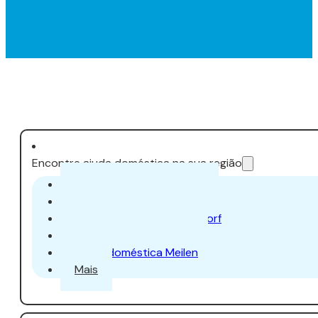
Encontre ajuda doméstica na sua região
Ajuda doméstica Zurique
Ajuda doméstica Aarau
Ajuda doméstica Dübendorf
Ajuda doméstica Uster
Ajuda doméstica Meilen
Mais