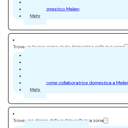
Aiuto domestico Uster
Aiuto domestico Meilen
Mehr
Trova un lavoro come aiuto domestico nella tua zona
Lavoro come collaboratrice domestica a Zurig
Lavoro come collaboratrice domestica a Aara
Lavoro come collaboratrice domestica a Dübe
Lavoro come collaboratrice domestica a Uster
Lavoro come collaboratrice domestica a Meile
Mehr
Trova una donna delle pulizie nella tua zona