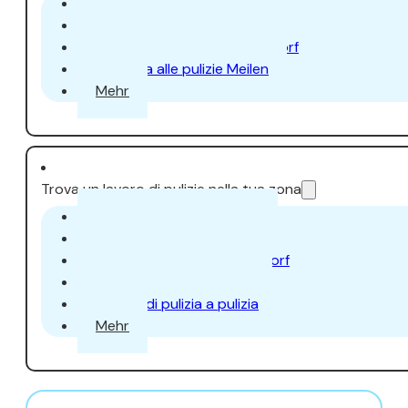
Addetta alle pulizie Aarau
Addetta alle pulizie Uster
Addetta alle pulizie Dübendorf
Addetta alle pulizie Meilen
Mehr
Trova un lavoro di pulizie nella tua zona
Lavoro di pulizia a Zurigo
Lavoro di pulizia a Aarau
Lavoro di pulizia a Dübendorf
Lavoro di pulizia a Uster
Lavoro di pulizia a pulizia
Mehr