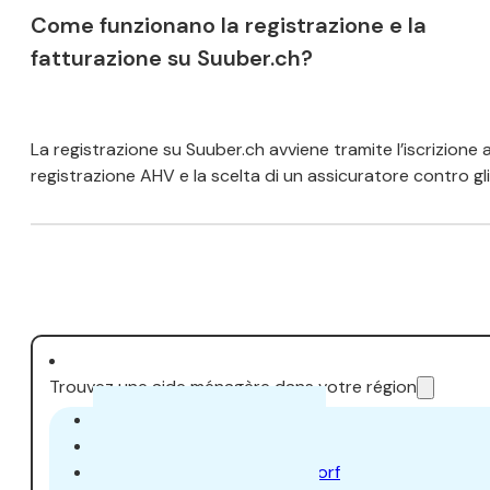
Come funzionano la registrazione e la
fatturazione su Suuber.ch?
La registrazione su Suuber.ch avviene tramite l’iscrizione 
registrazione AHV e la scelta di un assicuratore contro gli 
Trouvez une aide ménagère dans votre région
Aiuto domestico Zurigo
Aiuto domestico Aarau
Aiuto domestico Dübendorf